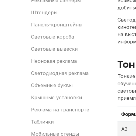
Рекламные баннеры
возмож
добить
Штендеры
Светод
Панель-кронштейны
киноте
на выс
Световые короба
информ
Световые вывески
Неоновая реклама
Тон
Светодиодная реклама
Тонкие
обучен
Объемные буквы
светов
Крышные установки
приемл
Реклама на транспорте
Форм
Таблички
А3
Мобильные стенды