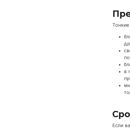
Пре
Тонкие
бл
др
св
по
бл
в 
пр
мн
то
Сро
Если в