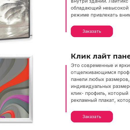
внутри зданий. Лайтикс
обладающий невысокой 
режиме привлекать вним
Клик лайт пан
Это современные и ярк
отщелкивающимся профи
панели любых размеров, 
индивидуальных размеро
клик- профиль, который
рекламный плакат, кото