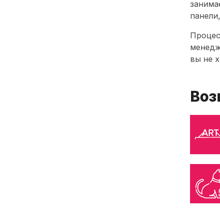
занима
панели
Процес
менедж
вы не 
Воз