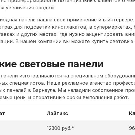
но проинформировать потенциальных клиентов о чём-
ся увеличения продаж.
иодная панель нашла своё применение и в интерьере.
атрах для подсветки киноплакатов, в супермаркетах, 
тавках и других местах, где нужно акцентировать вн
ации. В нашей компании вы можете купить световые п
кие световые панели
 панели изготавливаются на специальном оборудован
ных специалистов. Наше рекламное агенство професс
ых панелей в Барнауле. Мы наладили собственное про
емые цены и оперативные сроки выполнения работ.
ат
Лайтикс
Кл
12300 руб.*
96