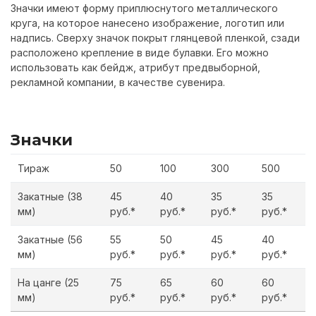
Значки имеют форму приплюснутого металлического
круга, на которое нанесено изображение, логотип или
надпись. Сверху значок покрыт глянцевой пленкой, сзади
расположено крепление в виде булавки. Его можно
использовать как бейдж, атрибут предвыборной,
рекламной компании, в качестве сувенира.
Значки
Тираж
50
100
300
500
Закатные (38
45
40
35
35
мм)
руб.*
руб
.*
р
уб
.*
р
уб
.*
Закатные (56
55
50
45
40
мм)
р
уб
.*
руб.*
руб.*
руб.*
На цанге (25
75
65
60
60
мм)
р
уб
.*
р
уб
.*
р
уб
.*
р
уб
.*